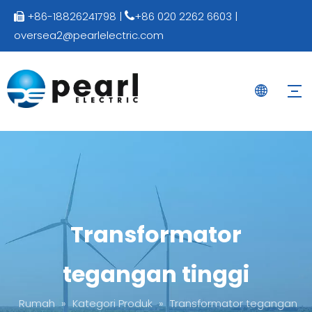
+86-18826241798 |
+86 020 2262 6603 |


oversea2@pearlelectric.com
Transformator
tegangan tinggi
Rumah
»
Kategori Produk
»
Transformator tegangan