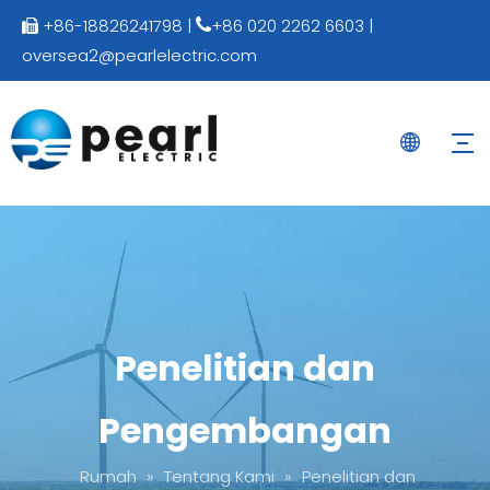
+86-18826241798 |
+86 020 2262 6603 |


oversea2@pearlelectric.com
Penelitian dan
Pengembangan
Rumah
»
Tentang Kami
»
Penelitian dan