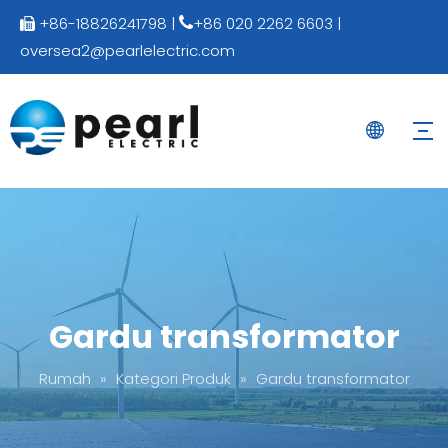
+86-18826241798 |
+86 020 2262 6603 |


oversea2@pearlelectric.com
Gardu transformator
Rumah
»
Kategori Produk
»
Gardu transformator