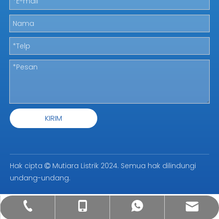
KIRIM
Hak cipta
Mutiara Listrik 2024. Semua hak dilindungi

undang-undang.
oversea@pearlelectric.com
+8602022626603
+8618826241798
+8618826241798