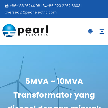
+86-18826241798 |
+86 020 2262 6603 |


oversea2@pearlelectric.com
5MVA ~ 10MVA
Transformator yang