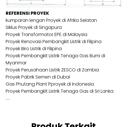
REFERENSI PROYEK
kumparan lengan
Proyek di Afrika Selatan
Siklus
Proyek di Singapura
Proyek Transformator EPE di Malaysia
Proyek Renovasi Pembangkit Listrik di Filipina
Proyek Biro Listrik di Filipina
Proyek Pembangkit Listrik Tenaga Gas Bumi di
Myanmar
Proyek Perusahaan Listrik ZESCO di Zambia
Proyek Pabrik Semen di Dubai
Gas
P
hutang
P
lant
P
proyek
di Indonesia
Proyek Pembangkit Listrik Tenaga Gas di
Sri Lanka
…
..
Produk Terkait