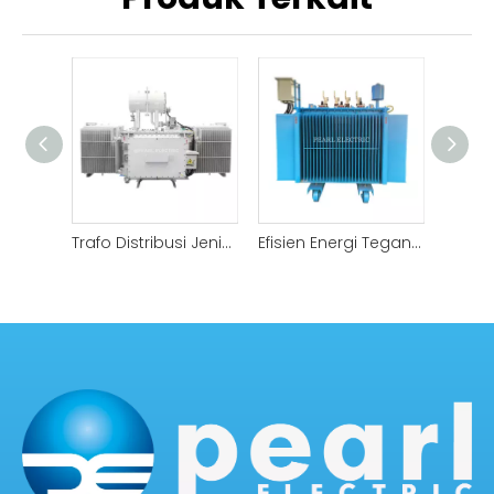
Trafo Distribusi Jenis Minyak ONAN 2500kVA untuk Aplikasi Komersial dan Industri
Efisien Energi Tegangan Tinggi 1600kVA Transformator Distribusi Minyak Sayuran