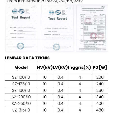
Terendam Minyak 29,5MVA,230/66/33kV
LEMBAR DATA TEKNIS
Model
HV
(kV)
LV
(KV)
Inggris
(
%)
P0
[W]
SZ-100/10
10
0.4
4
200
SZ-125/10
10
0.4
4
240
SZ-160/10
10
0.4
4
280
SZ-200/10
10
0.4
4
340
SZ-250/10
10
0.4
4
400
SZ-315/10
10
0.4
4
480