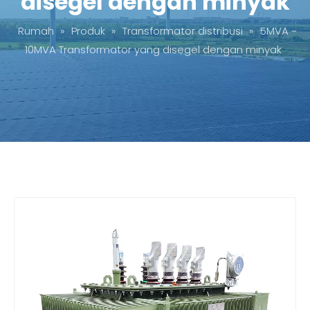
disegel dengan minyak
Rumah
»
Produk
»
Transformator distribusi
»
5MVA ~
10MVA Transformator yang disegel dengan minyak